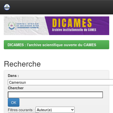
Skip
navigation
DICAMES : l'archive scientifique ouverte du CAMES
Recherche
Dans :
Chercher
Filtres courants :