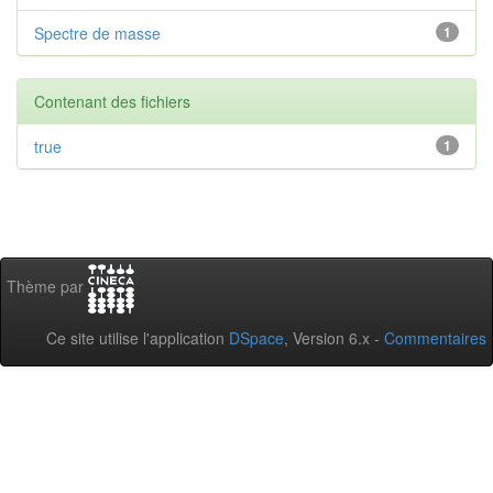
Spectre de masse
1
Contenant des fichiers
true
1
Thème par
Ce site utilise l'application
DSpace
, Version 6.x -
Commentaires