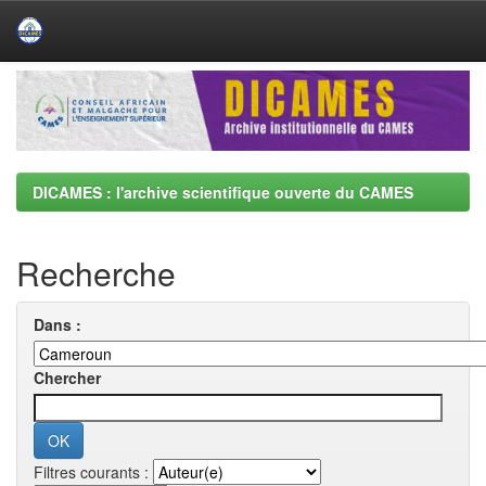
Skip
navigation
DICAMES : l'archive scientifique ouverte du CAMES
Recherche
Dans :
Chercher
Filtres courants :