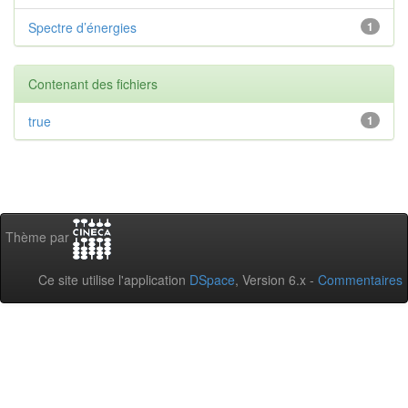
Spectre d’énergies
1
Contenant des fichiers
true
1
Thème par
Ce site utilise l'application
DSpace
, Version 6.x -
Commentaires