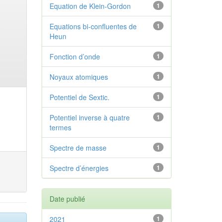
Equation de Klein-Gordon
1
Equations bi-confluentes de
1
Heun
Fonction d’onde
1
Noyaux atomiques
1
Potentiel de Sextic.
1
Potentiel inverse à quatre
1
termes
Spectre de masse
1
Spectre d’énergies
1
Date publié
2021
1