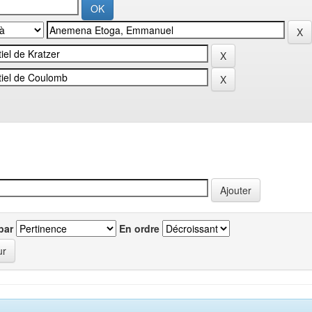
par
En ordre