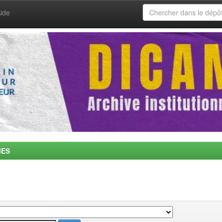
ide
MES