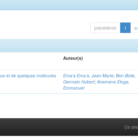
précédente
1
s
Auteur(s)
que et de quelques molécules
Ema’a Ema’a, Jean Marie
;
Ben-Bolie,
Germain Hubert
;
Anemena Etoga,
Emmanuel
Ce site