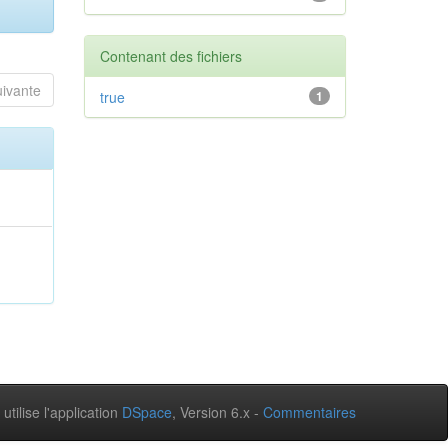
Contenant des fichiers
uivante
true
1
 utilise l'application
DSpace
, Version 6.x -
Commentaires