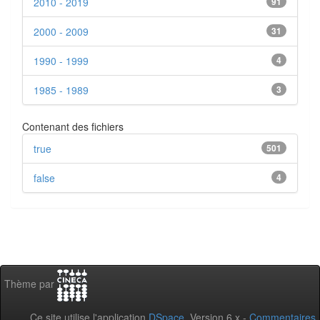
2010 - 2019
91
2000 - 2009
31
1990 - 1999
4
1985 - 1989
3
Contenant des fichiers
true
501
false
4
Thème par
Ce site utilise l'application
DSpace
, Version 6.x -
Commentaires