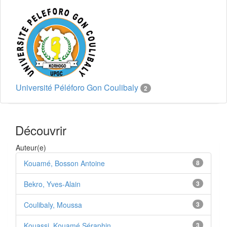
Université Péléforo Gon Coulibaly
2
Découvrir
Auteur(e)
Kouamé, Bosson Antoine
8
Bekro, Yves-Alain
3
Coulibaly, Moussa
3
Kouassi, Kouamé Séraphin
3