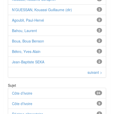
N’GUESSAN, Kouassi Guillaume (dir)
3
Agoubli, Paul-Hervé
2
Bahou, Laurent
2
Boua, Boua Benson
2
Békro, Yves-Alain
2
Jean-Baptiste SEKA
2
suivant >
Sujet
Côte d’Ivoire
24
Côte d'Ivoire
9
7