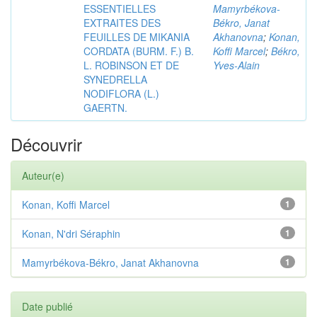
ESSENTIELLES
Mamyrbékova-
EXTRAITES DES
Békro, Janat
FEUILLES DE MIKANIA
Akhanovna
;
Konan,
CORDATA (BURM. F.) B.
Koffi Marcel
;
Békro,
L. ROBINSON ET DE
Yves-Alain
SYNEDRELLA
NODIFLORA (L.)
GAERTN.
Découvrir
Auteur(e)
Konan, Koffi Marcel
1
Konan, N'dri Séraphin
1
Mamyrbékova-Békro, Janat Akhanovna
1
Date publié