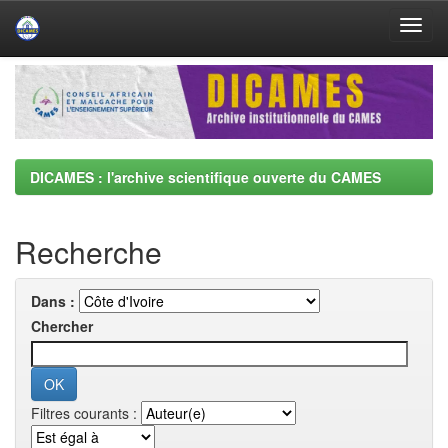
Skip
navigation
DICAMES : l'archive scientifique ouverte du CAMES
Recherche
Dans :
Chercher
Filtres courants :