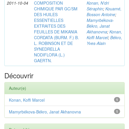
2011-10-04
COMPOSITION
Konan, N'dri
CHIMIQUE PAR GC/SM
Séraphin
;
Kouamé,
DES HUILES
Bosson Antoine
;
ESSENTIELLES
Mamyrbékova-
EXTRAITES DES
Békro, Janat
FEUILLES DE MIKANIA
Akhanovna
;
Konan,
CORDATA (BURM. F.) B.
Koffi Marcel
;
Békro,
L. ROBINSON ET DE
Yves-Alain
SYNEDRELLA
NODIFLORA (L.)
GAERTN.
Découvrir
Auteur(e)
Konan, Koffi Marcel
1
Mamyrbékova-Békro, Janat Akhanovna
1