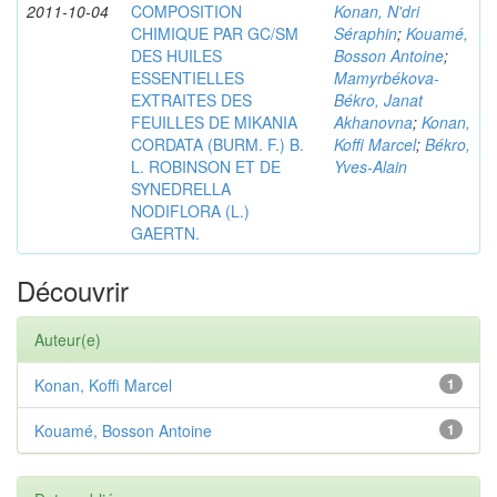
2011-10-04
COMPOSITION
Konan, N'dri
CHIMIQUE PAR GC/SM
Séraphin
;
Kouamé,
DES HUILES
Bosson Antoine
;
ESSENTIELLES
Mamyrbékova-
EXTRAITES DES
Békro, Janat
FEUILLES DE MIKANIA
Akhanovna
;
Konan,
CORDATA (BURM. F.) B.
Koffi Marcel
;
Békro,
L. ROBINSON ET DE
Yves-Alain
SYNEDRELLA
NODIFLORA (L.)
GAERTN.
Découvrir
Auteur(e)
Konan, Koffi Marcel
1
Kouamé, Bosson Antoine
1