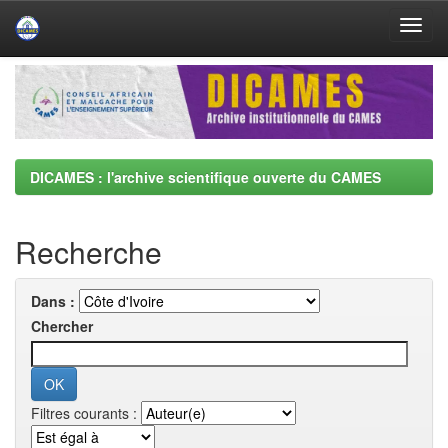
Skip
navigation
DICAMES : l'archive scientifique ouverte du CAMES
Recherche
Dans :
Chercher
Filtres courants :