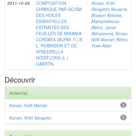
2011-10-04
COMPOSITION
Konan, N'dri
CHIMIQUE PAR GC/SM
Séraphin
;
Kouamé,
DES HUILES
Bosson Antoine
;
ESSENTIELLES
Mamyrbékova-
EXTRAITES DES
Békro, Janat
FEUILLES DE MIKANIA
Akhanovna
;
Konan,
CORDATA (BURM. F.) B.
Koffi Marcel
;
Békro,
L. ROBINSON ET DE
Yves-Alain
SYNEDRELLA
NODIFLORA (L.)
GAERTN.
Découvrir
Auteur(e)
Konan, Koffi Marcel
1
Konan, N'dri Séraphin
1