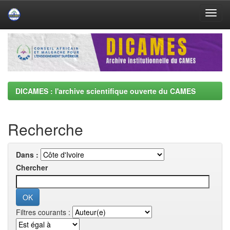
Skip
navigation
DICAMES : l'archive scientifique ouverte du CAMES
Recherche
Dans :
Chercher
Filtres courants :