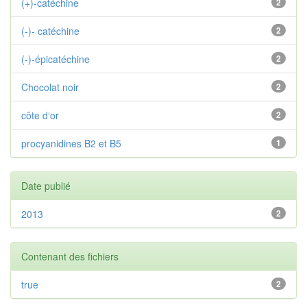
(+)-catéchine
2
(-)- catéchine
2
(-)-épicatéchine
2
Chocolat noir
2
côte d‘or
2
procyanidines B2 et B5
1
Date publié
2013
2
Contenant des fichiers
true
2