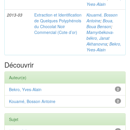
Yves-Alain
2013-03
Extraction et Identification
Kouamé, Bosson
de Quelques Polyphénols
Antoine
;
Boua,
du Chocolat Noir
Boua Benson
;
Commercial (Cote d’or)
Mamyrbékova-
békro, Janat
Akhanovna
;
Bekro,
Yves-Alain
Découvrir
Auteur(e)
Bekro, Yves-Alain
2
Kouamé, Bosson Antoine
2
Sujet