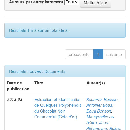
Auteurs par enregistrement
Résultats 1 à 2 sur un total de 2.
précédente
1
suivante
Résultats trouvés : Documents
Date de
Titre
Auteur(s)
publication
2013-03
Extraction et Identification
Kouamé, Bosson
de Quelques Polyphénols
Antoine
;
Boua,
du Chocolat Noir
Boua Benson
;
Commercial (Cote d’or)
Mamyrbékova-
békro, Janat
Akhanovna
;
Bekro,