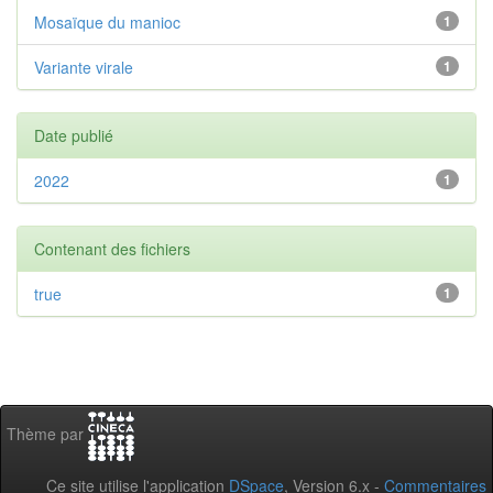
Mosaïque du manioc
1
Variante virale
1
Date publié
2022
1
Contenant des fichiers
true
1
Thème par
Ce site utilise l'application
DSpace
, Version 6.x -
Commentaires