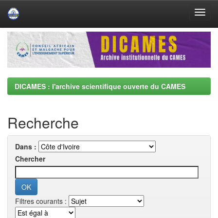
Skip
navigation
DICAMES : l'archive scientifique ouverte du CAMES
Recherche
Dans :
Chercher
Filtres courants :