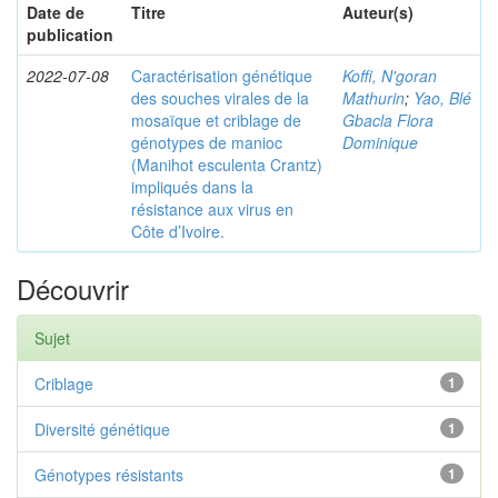
Date de
Titre
Auteur(s)
publication
2022-07-08
Caractérisation génétique
Koffi, N'goran
des souches virales de la
Mathurin
;
Yao, Blé
mosaïque et criblage de
Gbacla Flora
génotypes de manioc
Dominique
(Manihot esculenta Crantz)
impliqués dans la
résistance aux virus en
Côte d’Ivoire.
Découvrir
Sujet
Criblage
1
Diversité génétique
1
Génotypes résistants
1