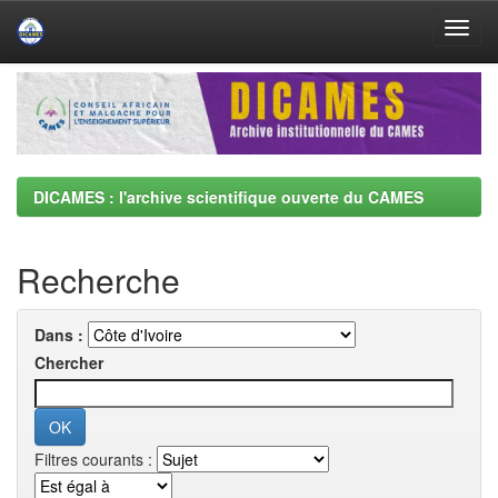
Skip
navigation
DICAMES : l'archive scientifique ouverte du CAMES
Recherche
Dans :
Chercher
Filtres courants :