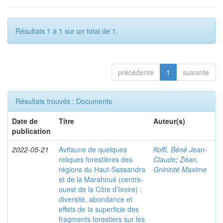
Résultats 1 à 1 sur un total de 1.
précédente
1
suivante
Résultats trouvés : Documents
Date de
Titre
Auteur(s)
publication
2022-05-21
Avifaune de quelques
Koffi, Béné Jean-
reliques forestières des
Claude
;
Zéan,
régions du Haut-Sassandra
Gnininté Maxime
et de la Marahoué (centre-
ouest de la Côte d’Ivoire) :
diversité, abondance et
effets de la superficie des
fragments forestiers sur les