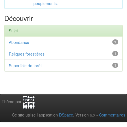
peuplements.
Découvrir
Sujet
Abondance
1
Reliques forestières
1
Superficie de forêt
1
Thème par
Ce site utilise l'application
DSpace
, Version 6.x -
Commentaires