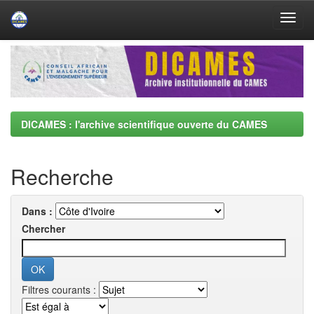
Skip
navigation
DICAMES : l'archive scientifique ouverte du CAMES
Recherche
Dans :
Chercher
Filtres courants :