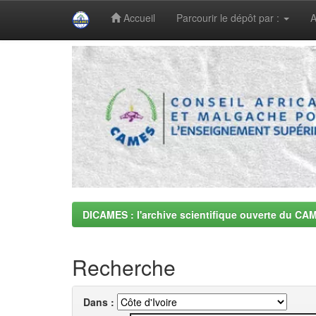
Accueil
Parcourir le dépôt par :
A
Skip
navigation
DICAMES : l'archive scientifique ouverte du CA
Recherche
Dans :