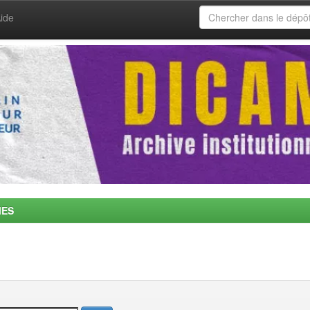
ide
MES