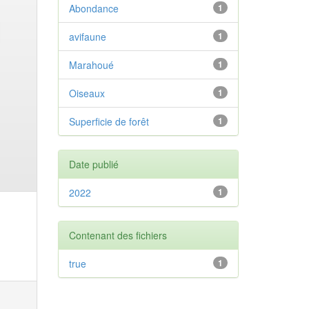
Abondance
1
avifaune
1
Marahoué
1
Oiseaux
1
Superficie de forêt
1
Date publié
2022
1
Contenant des fichiers
true
1