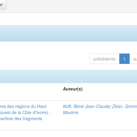
précédente
1
s
Auteur(s)
ères des régions du Haut-
Koffi, Béné Jean-Claude
;
Zéan, Gninin
uest de la Côte d’Ivoire) :
Maxime
uperficie des fragments