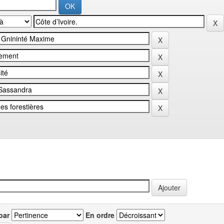
par
En ordre