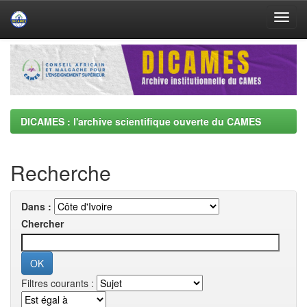
Skip
navigation
DICAMES : l'archive scientifique ouverte du CAMES
Recherche
Dans :
Chercher
Filtres courants :