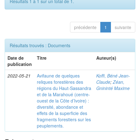
Résultats 1 à 1 sur un total de 1.
précédente
1
suivante
Résultats trouvés : Documents
Date de
Titre
Auteur(s)
publication
2022-05-21
Avifaune de quelques
Koffi, Béné Jean-
reliques forestières des
Claude
;
Zéan,
régions du Haut-Sassandra
Gnininté Maxime
et de la Marahoué (centre-
ouest de la Côte d’Ivoire) :
diversité, abondance et
effets de la superficie des
fragments forestiers sur les
peuplements.