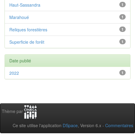
Haut-Sassandra
1
Marahoué
1
Reliques forestières
1
Superficie de forêt
1
Date publié
2022
1
Thème par
Ce site utilise l'application
DSpace
, Version 6.x -
Commentaires