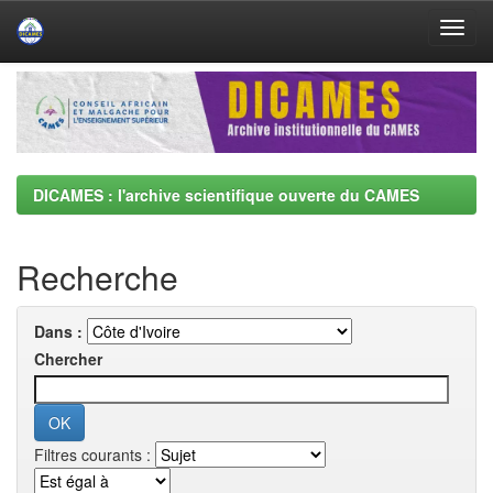
Skip
navigation
DICAMES : l'archive scientifique ouverte du CAMES
Recherche
Dans :
Chercher
Filtres courants :