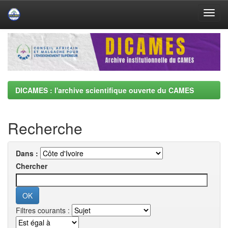
Skip
navigation
DICAMES : l'archive scientifique ouverte du CAMES
Recherche
Dans :
Chercher
Filtres courants :