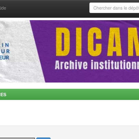
ide
MES