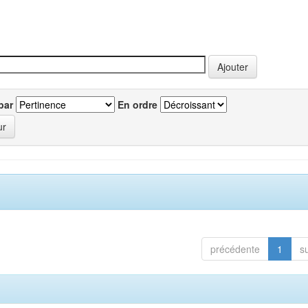
par
En ordre
précédente
1
s