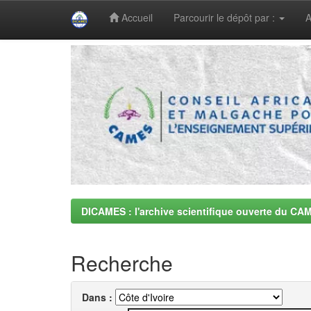
Accueil
Parcourir le dépôt par :
A
Skip
navigation
DICAMES : l'archive scientifique ouverte du CA
Recherche
Dans :