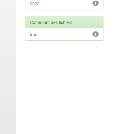
2022
1
Contenant des fichiers
true
1