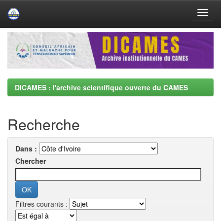
Skip
navigation
DICAMES : l'archive scientifique ouverte du CAMES
Recherche
Dans :
Chercher
Filtres courants :