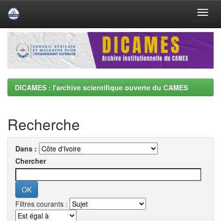
Skip
navigation
DICAMES : l'archive scientifique ouverte du CAMES
Recherche
Dans :
Chercher
Filtres courants :