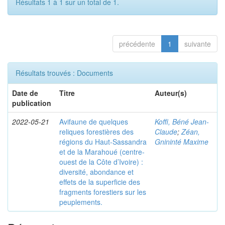
Résultats 1 à 1 sur un total de 1.
précédente
1
suivante
Résultats trouvés : Documents
Date de
Titre
Auteur(s)
publication
2022-05-21
Avifaune de quelques
Koffi, Béné Jean-
reliques forestières des
Claude
;
Zéan,
régions du Haut-Sassandra
Gnininté Maxime
et de la Marahoué (centre-
ouest de la Côte d’Ivoire) :
diversité, abondance et
effets de la superficie des
fragments forestiers sur les
peuplements.