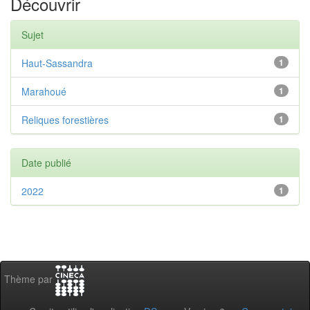
Découvrir
Sujet
Haut-Sassandra
1
Marahoué
1
Reliques forestières
1
Date publié
2022
1
Thème par