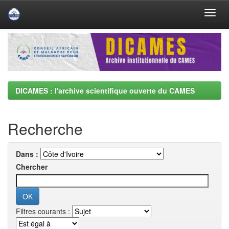
Skip
navigation
DICAMES : l'archive scientifique ouverte du CAMES
Recherche
Dans :
Chercher
Filtres courants :