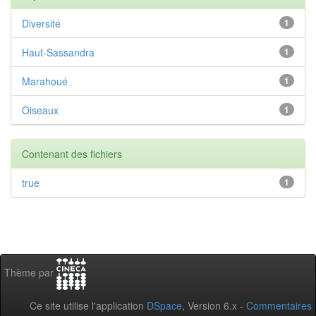
Diversité
1
Haut-Sassandra
1
Marahoué
1
Oiseaux
1
Contenant des fichiers
true
1
Thème par
Ce site utilise l'application
DSpace
, Version 6.x -
Commentaires