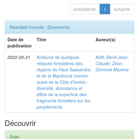
précédente
1
suivante
Résultats trouvés : Documents
Date de
Titre
Auteur(s)
publication
2022-05-21
Avifaune de quelques
Koffi, Béné Jean-
reliques forestières des
Claude
;
Zéan,
régions du Haut-Sassandra
Gnininté Maxime
et de la Marahoué (centre-
ouest de la Côte d’Ivoire) :
diversité, abondance et
effets de la superficie des
fragments forestiers sur les
peuplements.
Découvrir
Sujet