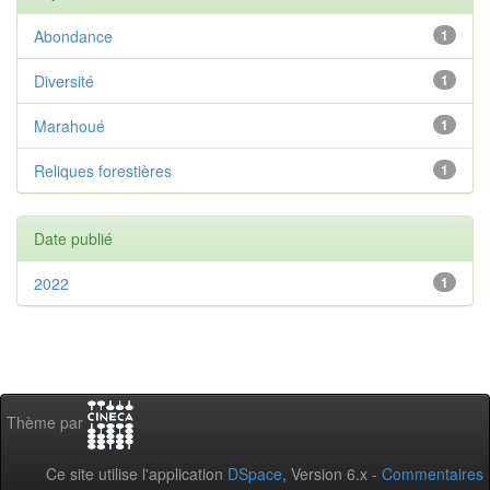
Abondance
1
Diversité
1
Marahoué
1
Reliques forestières
1
Date publié
2022
1
Thème par
Ce site utilise l'application
DSpace
, Version 6.x -
Commentaires