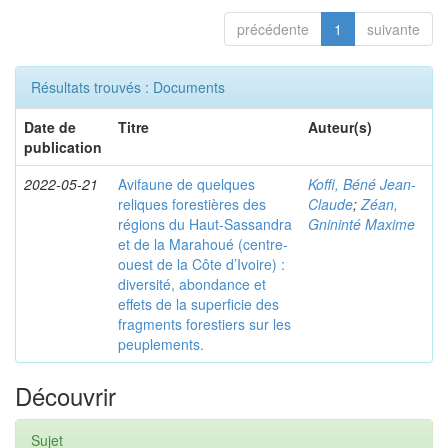
précédente
1
suivante
Résultats trouvés : Documents
Date de
Titre
Auteur(s)
publication
2022-05-21
Avifaune de quelques
Koffi, Béné Jean-
reliques forestières des
Claude
;
Zéan,
régions du Haut-Sassandra
Gnininté Maxime
et de la Marahoué (centre-
ouest de la Côte d’Ivoire) :
diversité, abondance et
effets de la superficie des
fragments forestiers sur les
peuplements.
Découvrir
Sujet