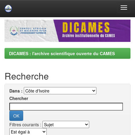
Skip
navigation
DICAMES : l'archive scientifique ouverte du CAMES
Recherche
Dans :
Chercher
Filtres courants :