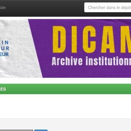
ide
MES