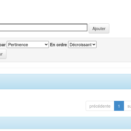
par
En ordre
précédente
1
s