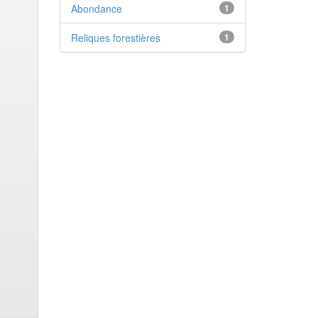
Abondance
1
Reliques forestières
1