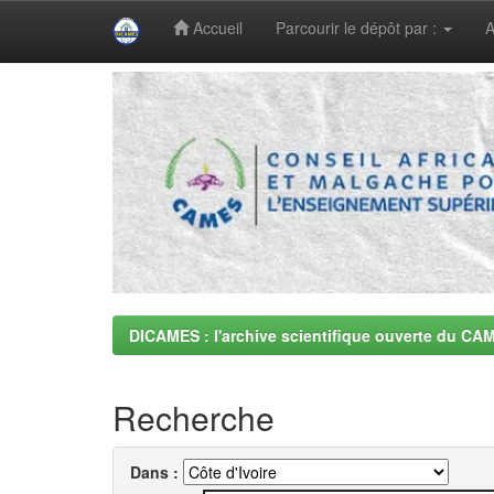
Accueil
Parcourir le dépôt par :
A
Skip
navigation
DICAMES : l'archive scientifique ouverte du CA
Recherche
Dans :