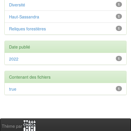
Diversité
1
Haut-Sassandra
1
Reliques forestières
1
Date publié
2022
1
Contenant des fichiers
true
1
Thème par