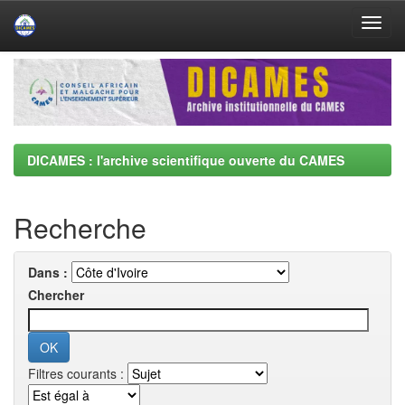
Skip
navigation
DICAMES : l'archive scientifique ouverte du CAMES
Recherche
Dans :
Chercher
Filtres courants :