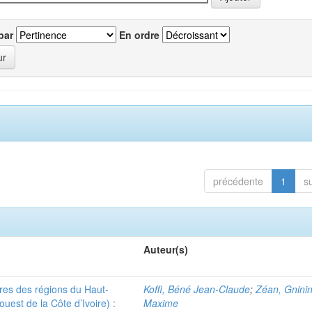
par
En ordre
précédente
1
s
Auteur(s)
ères des régions du Haut-
Koffi, Béné Jean-Claude
;
Zéan, Gninin
uest de la Côte d’Ivoire) :
Maxime