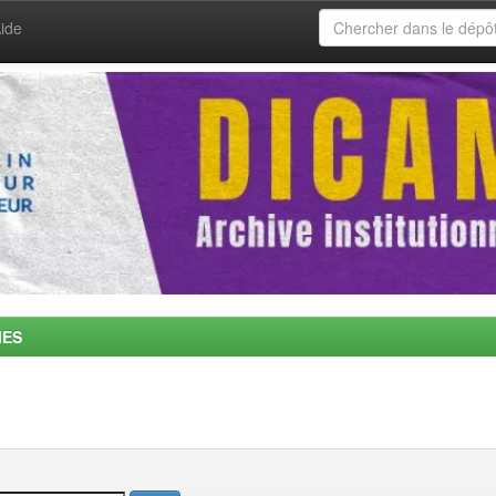
ide
MES