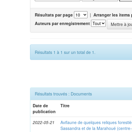
Résultats par page
|
Arranger les items 
Auteurs par enregistrement
Résultats 1 à 1 sur un total de 1.
Résultats trouvés : Documents
Date de
Titre
publication
2022-05-21
Avifaune de quelques reliques foresti
Sassandra et de la Marahoué (centre-o