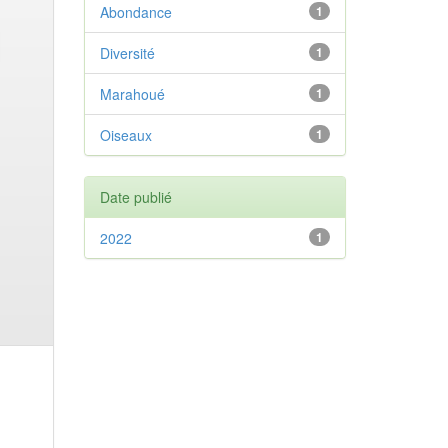
Abondance
1
Diversité
1
Marahoué
1
Oiseaux
1
Date publié
2022
1