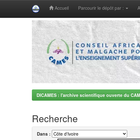
Accueil
Parcourir le dépôt par :
A
Skip
navigation
DICAMES : l'archive scientifique ouverte du CA
Recherche
Dans :