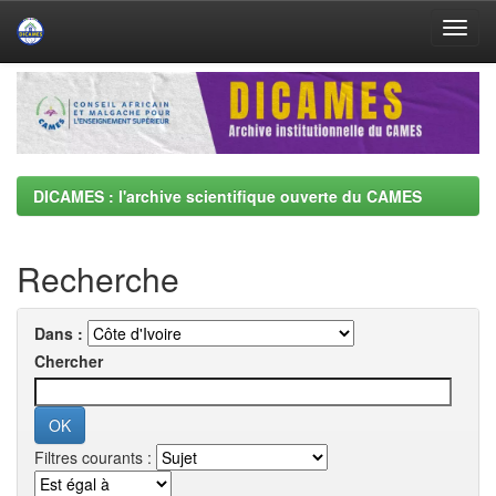
Skip
navigation
DICAMES : l'archive scientifique ouverte du CAMES
Recherche
Dans :
Chercher
Filtres courants :