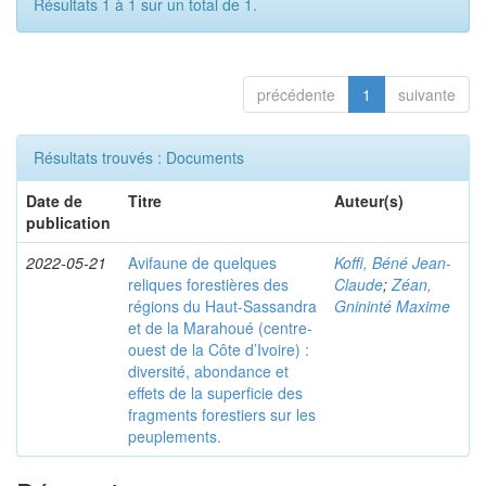
Résultats 1 à 1 sur un total de 1.
précédente
1
suivante
Résultats trouvés : Documents
Date de
Titre
Auteur(s)
publication
2022-05-21
Avifaune de quelques
Koffi, Béné Jean-
reliques forestières des
Claude
;
Zéan,
régions du Haut-Sassandra
Gnininté Maxime
et de la Marahoué (centre-
ouest de la Côte d’Ivoire) :
diversité, abondance et
effets de la superficie des
fragments forestiers sur les
peuplements.