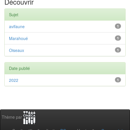
Découvrir
Sujet
avifaune
1
Marahoué
1
Oiseaux
1
Date publié
2022
1
Thème par