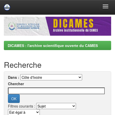
Skip
navigation
DICAMES : l'archive scientifique ouverte du CAMES
Recherche
Dans :
Chercher
Filtres courants :