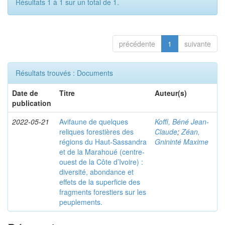
Résultats 1 à 1 sur un total de 1.
précédente
1
suivante
Résultats trouvés : Documents
Date de
Titre
Auteur(s)
publication
2022-05-21
Avifaune de quelques
Koffi, Béné Jean-
reliques forestières des
Claude
;
Zéan,
régions du Haut-Sassandra
Gnininté Maxime
et de la Marahoué (centre-
ouest de la Côte d’Ivoire) :
diversité, abondance et
effets de la superficie des
fragments forestiers sur les
peuplements.