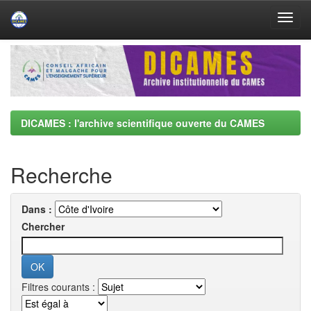
Skip
navigation
DICAMES : l'archive scientifique ouverte du CAMES
Recherche
Dans :
Chercher
Filtres courants :