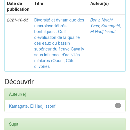
Date de
Titre
Auteur(s)
publication
2021-10-05
Diversité et dynamique des
Bony, Kotchi
macroinvertébrés
Yves
;
Kamagaté,
benthiques : Outil
El Hadj Issouf
d’évaluation de la qualité
des eaux du bassin
supérieur du fleuve Cavally
sous influence d'activités
minières (Ouest, Côte
d’Ivoire).
Découvrir
Auteur(e)
Kamagaté, El Hadj Issouf
1
Sujet