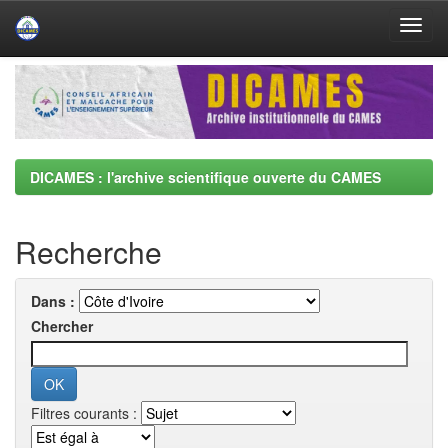
Skip
navigation
DICAMES : l'archive scientifique ouverte du CAMES
Recherche
Dans :
Chercher
Filtres courants :