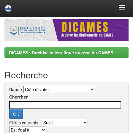
Skip
navigation
DICAMES : l'archive scientifique ouverte du CAMES
Recherche
Dans :
Chercher
Filtres courants :