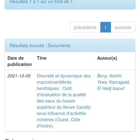
Résultats 1 à 1 sur un total de 1.
précédente
1
suivante
Résultats trouvés : Documents
Date de
Titre
Auteur(s)
publication
2021-10-05
Diversité et dynamique des
Bony, Kotchi
macroinvertébrés
Yves
;
Kamagaté,
benthiques : Outil
El Hadj Issouf
d’évaluation de la qualité
des eaux du bassin
supérieur du fleuve Cavally
sous influence d'activités
minières (Ouest, Côte
d’Ivoire).