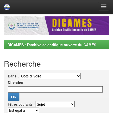
Skip
navigation
DICAMES : l'archive scientifique ouverte du CAMES
Recherche
Dans :
Chercher
Filtres courants :