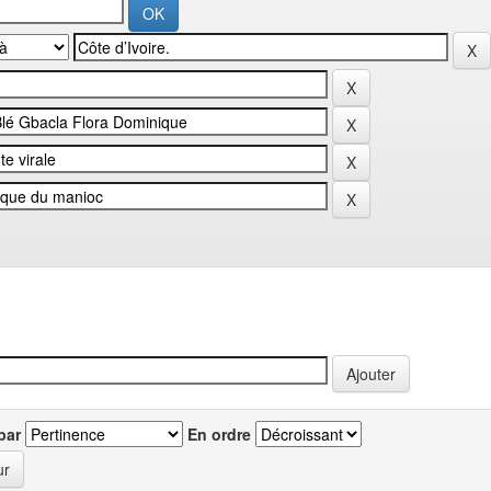
par
En ordre