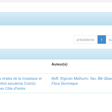
précédente
1
s
Auteur(s)
 virales de la mosaïque et
Koffi, N'goran Mathurin
;
Yao, Blé Gbac
ihot esculenta Crantz)
Flora Dominique
en Côte d’Ivoire.