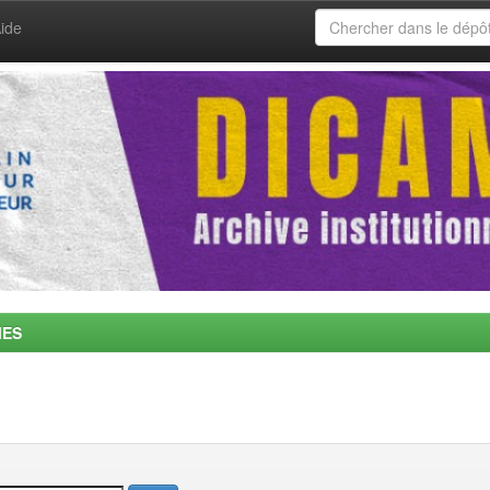
ide
MES