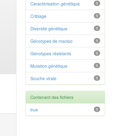
Caractérisation génétique
1
Criblage
1
Diversité génétique
1
Génotypes de manioc
1
Génotypes résistants
1
Mutation génétique
1
Souche virale
1
Contenant des fichiers
true
1