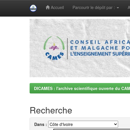
Accueil
Parcourir le dépôt par :
A
Skip
navigation
DICAMES : l'archive scientifique ouverte du CA
Recherche
Dans :