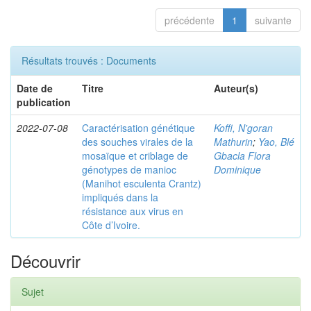
précédente
1
suivante
Résultats trouvés : Documents
Date de
Titre
Auteur(s)
publication
2022-07-08
Caractérisation génétique
Koffi, N'goran
des souches virales de la
Mathurin
;
Yao, Blé
mosaïque et criblage de
Gbacla Flora
génotypes de manioc
Dominique
(Manihot esculenta Crantz)
impliqués dans la
résistance aux virus en
Côte d’Ivoire.
Découvrir
Sujet