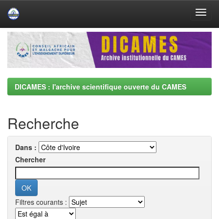
Skip
navigation
DICAMES : l'archive scientifique ouverte du CAMES
Recherche
Dans :
Chercher
Filtres courants :