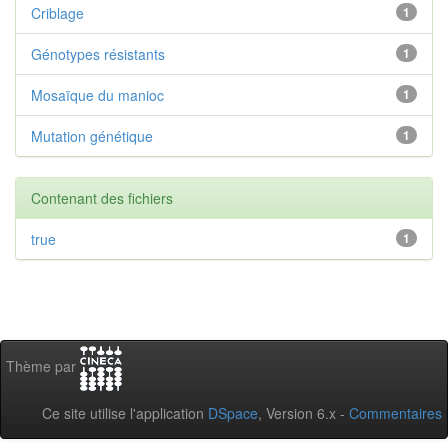
Criblage
1
Génotypes résistants
1
Mosaïque du manioc
1
Mutation génétique
1
Contenant des fichiers
true
1
Thème par
Ce site utilise l'application
DSpace
, Version 6.x -
Commentaires