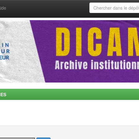
ide
MES