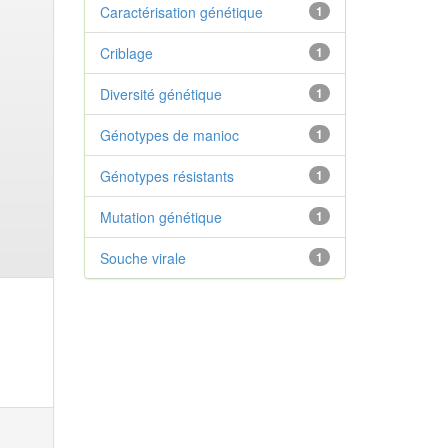
Caractérisation génétique
1
Criblage
1
Diversité génétique
1
Génotypes de manioc
1
Génotypes résistants
1
Mutation génétique
1
Souche virale
1