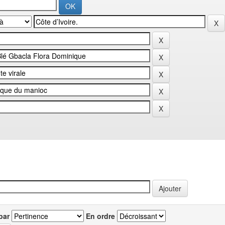
par
En ordre