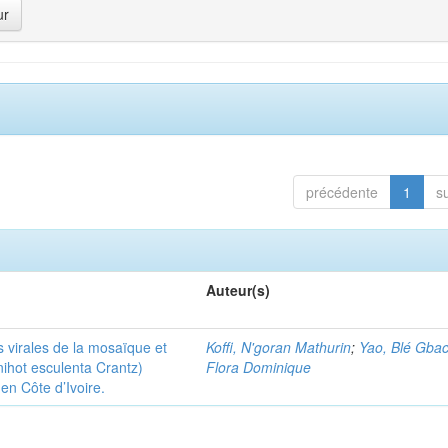
précédente
1
s
Auteur(s)
 virales de la mosaïque et
Koffi, N'goran Mathurin
;
Yao, Blé Gbac
ihot esculenta Crantz)
Flora Dominique
en Côte d’Ivoire.