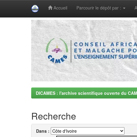
Accueil
Parcourir le dépôt par :
A
Skip
navigation
DICAMES : l'archive scientifique ouverte du CA
Recherche
Dans :