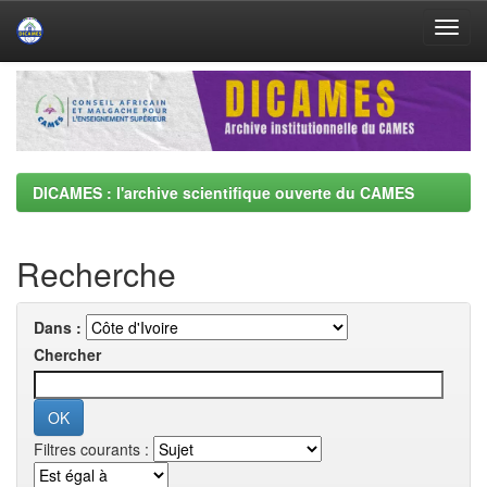
Skip
navigation
DICAMES : l'archive scientifique ouverte du CAMES
Recherche
Dans :
Chercher
Filtres courants :