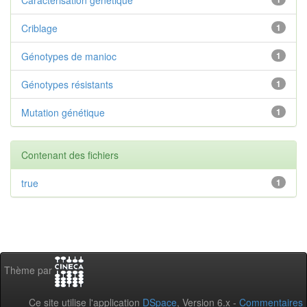
Criblage
1
Génotypes de manioc
1
Génotypes résistants
1
Mutation génétique
1
Contenant des fichiers
true
1
Thème par
Ce site utilise l'application
DSpace
, Version 6.x -
Commentaires