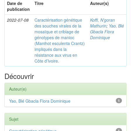
Date de
Titre
Auteur(s)
publication
2022-07-08
Caractérisation génétique
Koffi, N'goran
des souches virales de la
Mathurin
;
Yao, Blé
mosaïque et criblage de
Gbacla Flora
génotypes de manioc
Dominique
(Manihot esculenta Crantz)
impliqués dans la
résistance aux virus en
Côte d’Ivoire.
Découvrir
Auteur(e)
Yao, Blé Gbacla Flora Dominique
1
Sujet
Caractérisation génétique
1