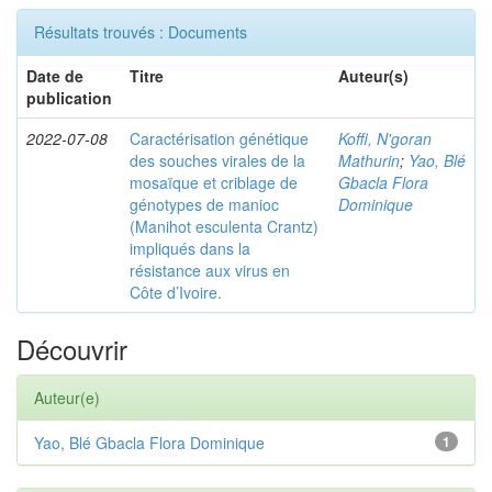
Résultats trouvés : Documents
Date de
Titre
Auteur(s)
publication
2022-07-08
Caractérisation génétique
Koffi, N'goran
des souches virales de la
Mathurin
;
Yao, Blé
mosaïque et criblage de
Gbacla Flora
génotypes de manioc
Dominique
(Manihot esculenta Crantz)
impliqués dans la
résistance aux virus en
Côte d’Ivoire.
Découvrir
Auteur(e)
Yao, Blé Gbacla Flora Dominique
1