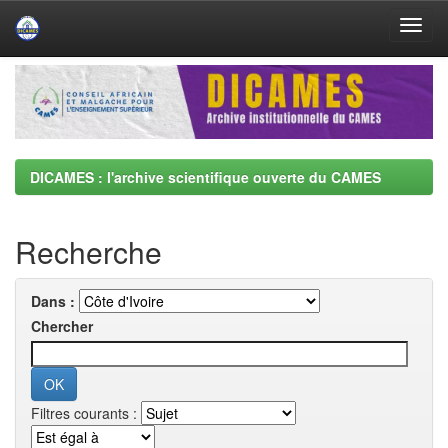
Skip
navigation
DICAMES : l'archive scientifique ouverte du CAMES
Recherche
Dans :
Chercher
Filtres courants :