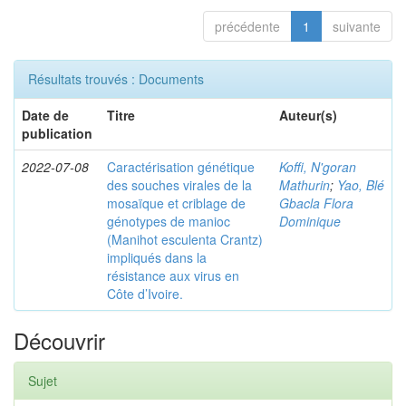
précédente
1
suivante
Résultats trouvés : Documents
Date de
Titre
Auteur(s)
publication
2022-07-08
Caractérisation génétique
Koffi, N'goran
des souches virales de la
Mathurin
;
Yao, Blé
mosaïque et criblage de
Gbacla Flora
génotypes de manioc
Dominique
(Manihot esculenta Crantz)
impliqués dans la
résistance aux virus en
Côte d’Ivoire.
Découvrir
Sujet