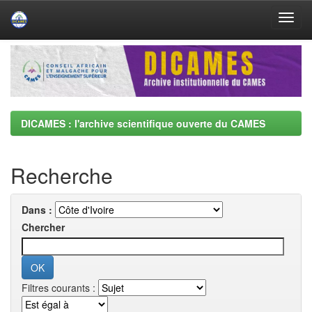
Skip
navigation
DICAMES : l'archive scientifique ouverte du CAMES
Recherche
Dans :
Chercher
Filtres courants :