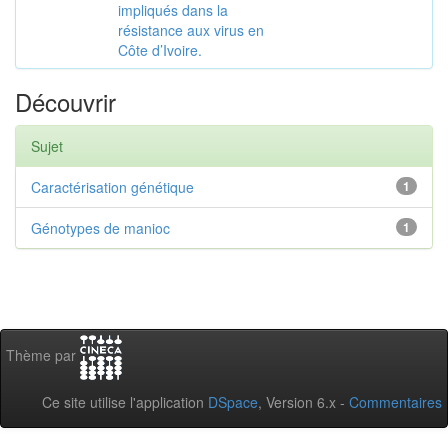
impliqués dans la
résistance aux virus en
Côte d’Ivoire.
Découvrir
Sujet
Caractérisation génétique
1
Génotypes de manioc
1
Thème par
Ce site utilise l'application
DSpace
, Version 6.x -
Commentaires