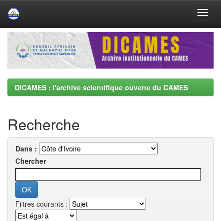
Skip
navigation
DICAMES : l'archive scientifique ouverte du CAMES
Recherche
Dans :
Chercher
Filtres courants :