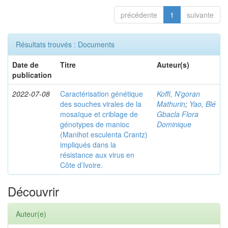
précédente
1
suivante
Résultats trouvés : Documents
Date de
Titre
Auteur(s)
publication
2022-07-08
Caractérisation génétique
Koffi, N'goran
des souches virales de la
Mathurin
;
Yao, Blé
mosaïque et criblage de
Gbacla Flora
génotypes de manioc
Dominique
(Manihot esculenta Crantz)
impliqués dans la
résistance aux virus en
Côte d’Ivoire.
Découvrir
Auteur(e)