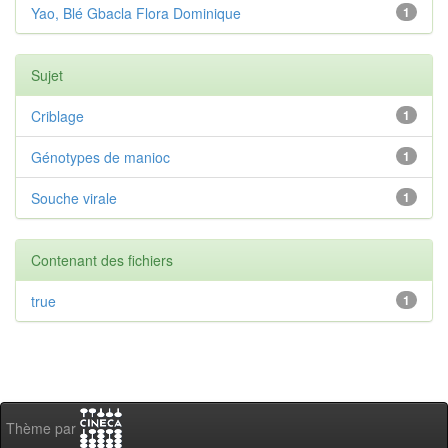
Yao, Blé Gbacla Flora Dominique
1
Sujet
Criblage
1
Génotypes de manioc
1
Souche virale
1
Contenant des fichiers
true
1
Thème par