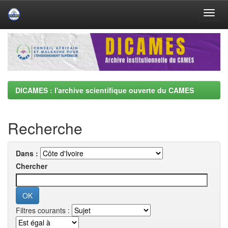
Skip
navigation
DICAMES : l'archive scientifique ouverte du CAMES
Recherche
Dans :
Chercher
Filtres courants :