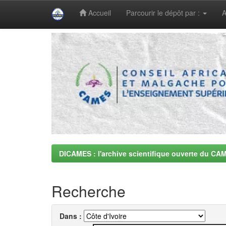
Accueil
Parcourir le dépôt par :
A
Skip
navigation
DICAMES : l'archive scientifique ouverte du CA
Recherche
Dans :