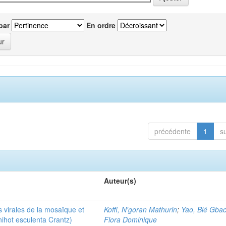
par
En ordre
précédente
1
s
Auteur(s)
 virales de la mosaïque et
Koffi, N'goran Mathurin
;
Yao, Blé Gbac
ihot esculenta Crantz)
Flora Dominique