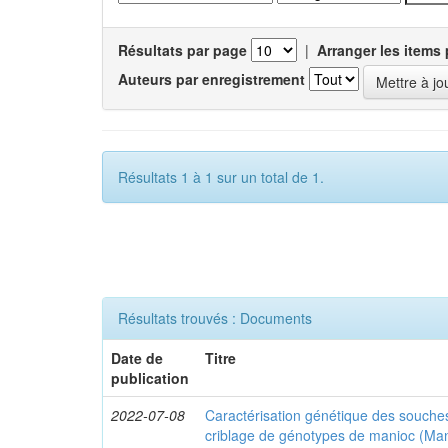
Résultats par page
|
Arranger les items 
Auteurs par enregistrement
Résultats 1 à 1 sur un total de 1.
Résultats trouvés : Documents
Date de
Titre
publication
2022-07-08
Caractérisation génétique des souches
criblage de génotypes de manioc (Man