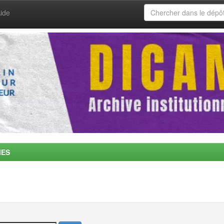
ide
MES