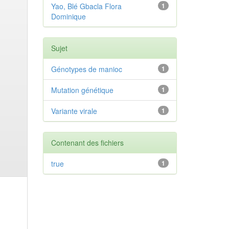
Yao, Blé Gbacla Flora
1
Dominique
Sujet
Génotypes de manioc
1
Mutation génétique
1
Variante virale
1
Contenant des fichiers
true
1