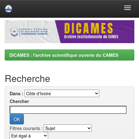
Skip
navigation
DICAMES : l'archive scientifique ouverte du CAMES
Recherche
Dans :
Chercher
Filtres courants :