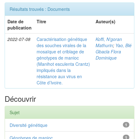
Résultats trouvés : Documents
Date de
Titre
Auteur(s)
publication
2022-07-08
Caractérisation génétique
Koffi, N'goran
des souches virales de la
Mathurin
;
Yao, Blé
mosaïque et criblage de
Gbacla Flora
génotypes de manioc
Dominique
(Manihot esculenta Crantz)
impliqués dans la
résistance aux virus en
Côte d’Ivoire.
Découvrir
Sujet
Diversité génétique
1
Génotypes de manioc
1