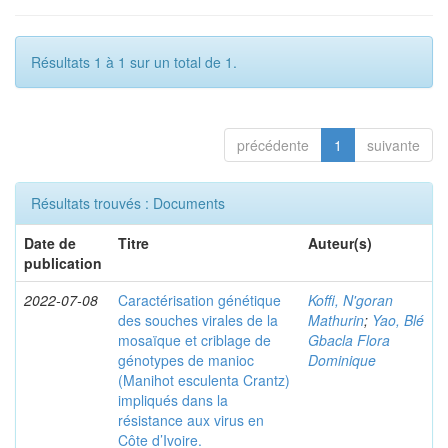
Résultats 1 à 1 sur un total de 1.
précédente
1
suivante
Résultats trouvés : Documents
Date de
Titre
Auteur(s)
publication
2022-07-08
Caractérisation génétique
Koffi, N'goran
des souches virales de la
Mathurin
;
Yao, Blé
mosaïque et criblage de
Gbacla Flora
génotypes de manioc
Dominique
(Manihot esculenta Crantz)
impliqués dans la
résistance aux virus en
Côte d’Ivoire.