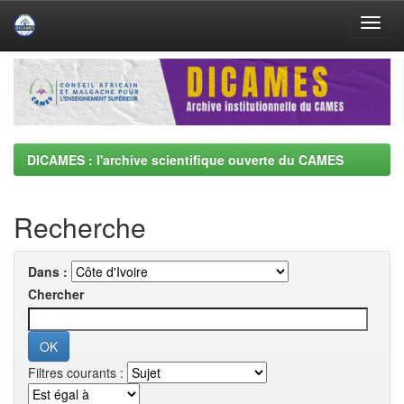
Skip
navigation
DICAMES : l'archive scientifique ouverte du CAMES
Recherche
Dans :
Chercher
Filtres courants :