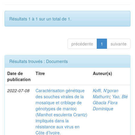
Résultats 1 à 1 sur un total de 1.
précédente
1
suivante
Résultats trouvés : Documents
Date de
Titre
Auteur(s)
publication
2022-07-08
Caractérisation génétique
Koffi, N'goran
des souches virales de la
Mathurin
;
Yao, Blé
mosaïque et criblage de
Gbacla Flora
génotypes de manioc
Dominique
(Manihot esculenta Crantz)
impliqués dans la
résistance aux virus en
Côte d’Ivoire.