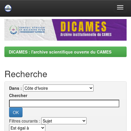
Skip
navigation
DICAMES : l'archive scientifique ouverte du CAMES
Recherche
Dans :
Chercher
Filtres courants :