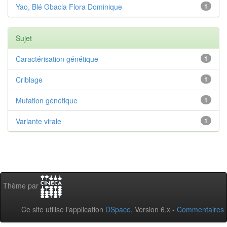
Yao, Blé Gbacla Flora Dominique
1
Sujet
Caractérisation génétique
1
Criblage
1
Mutation génétique
1
Variante virale
1
Thème par
Ce site utilise l'application
DSpace
, Version 6.x -
Commentaires