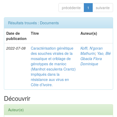
précédente
1
suivante
Résultats trouvés : Documents
Date de
Titre
Auteur(s)
publication
2022-07-08
Caractérisation génétique
Koffi, N'goran
des souches virales de la
Mathurin
;
Yao, Blé
mosaïque et criblage de
Gbacla Flora
génotypes de manioc
Dominique
(Manihot esculenta Crantz)
impliqués dans la
résistance aux virus en
Côte d’Ivoire.
Découvrir
Auteur(e)