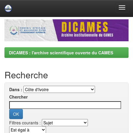
Skip
navigation
DICAMES : l'archive scientifique ouverte du CAMES
Recherche
Dans :
Chercher
Filtres courants :