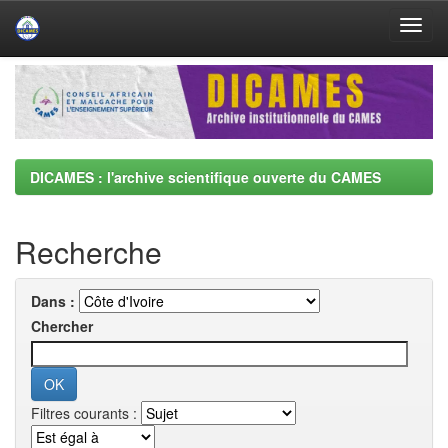
Skip
navigation
DICAMES : l'archive scientifique ouverte du CAMES
Recherche
Dans :
Chercher
Filtres courants :