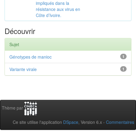
impliqués dans la
résistance aux virus en
Côte d’Ivoire.
Découvrir
Sujet
Génotypes de manioc
1
Variante virale
1
Thème par
Ce site utilise l'application
DSpace
, Version 6.x -
Commentaires