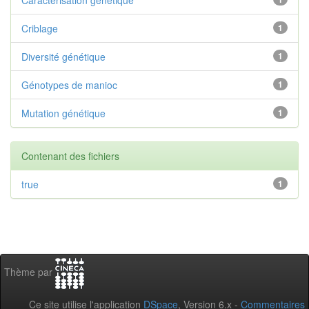
Criblage
1
Diversité génétique
1
Génotypes de manioc
1
Mutation génétique
1
Contenant des fichiers
true
1
Thème par
Ce site utilise l'application
DSpace
, Version 6.x -
Commentaires