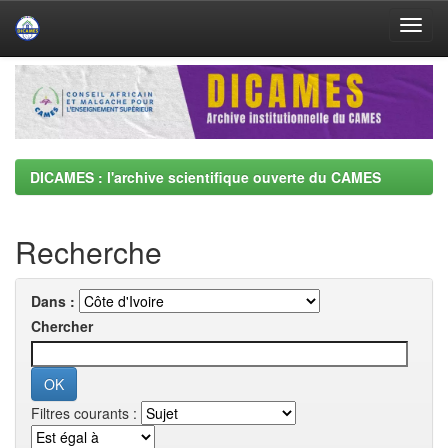
Skip
navigation
DICAMES : l'archive scientifique ouverte du CAMES
Recherche
Dans :
Chercher
Filtres courants :