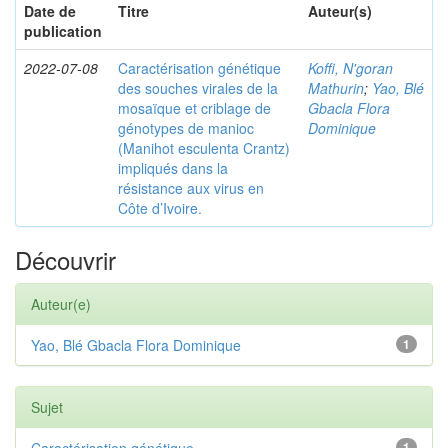
Date de
Titre
Auteur(s)
publication
2022-07-08
Caractérisation génétique
Koffi, N'goran
des souches virales de la
Mathurin
;
Yao, Blé
mosaïque et criblage de
Gbacla Flora
génotypes de manioc
Dominique
(Manihot esculenta Crantz)
impliqués dans la
résistance aux virus en
Côte d’Ivoire.
Découvrir
Auteur(e)
Yao, Blé Gbacla Flora Dominique
1
Sujet
Caractérisation génétique
1