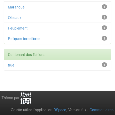
Marahoué
1
Oiseaux
1
Peuplement
1
Reliques forestières
1
Contenant des fichiers
true
1
Thème par
Ce site utilise l'application
DSpace
, Version 6.x -
Commentaires