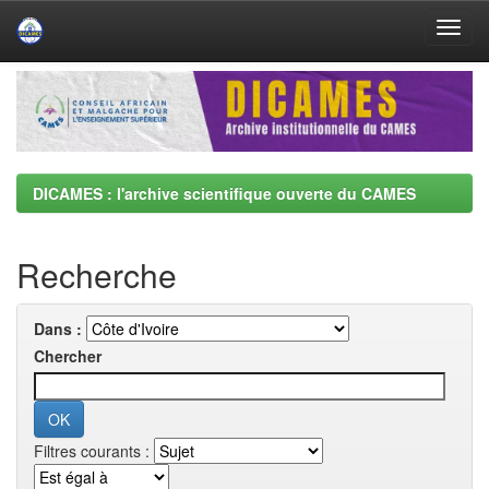
Skip
navigation
DICAMES : l'archive scientifique ouverte du CAMES
Recherche
Dans :
Chercher
Filtres courants :