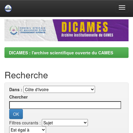
Skip
navigation
DICAMES : l'archive scientifique ouverte du CAMES
Recherche
Dans :
Chercher
Filtres courants :