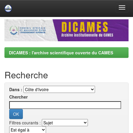
Skip
navigation
DICAMES : l'archive scientifique ouverte du CAMES
Recherche
Dans :
Chercher
Filtres courants :