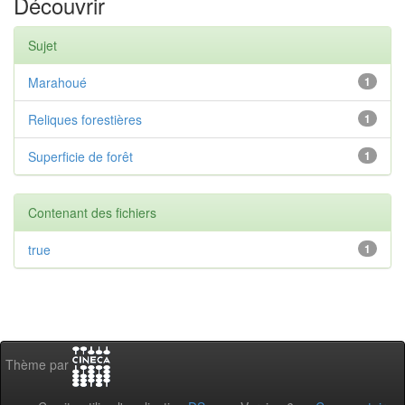
Découvrir
Sujet
Marahoué
1
Reliques forestières
1
Superficie de forêt
1
Contenant des fichiers
true
1
Thème par