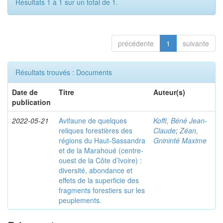
Résultats 1 à 1 sur un total de 1.
précédente
1
suivante
Résultats trouvés : Documents
Date de
Titre
Auteur(s)
publication
2022-05-21
Avifaune de quelques
Koffi, Béné Jean-
reliques forestières des
Claude
;
Zéan,
régions du Haut-Sassandra
Gnininté Maxime
et de la Marahoué (centre-
ouest de la Côte d’Ivoire) :
diversité, abondance et
effets de la superficie des
fragments forestiers sur les
peuplements.