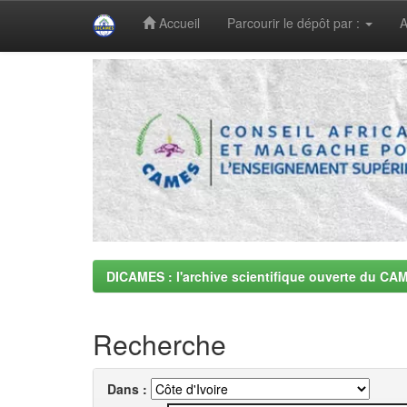
Accueil
Parcourir le dépôt par :
A
Skip
navigation
DICAMES : l'archive scientifique ouverte du CA
Recherche
Dans :