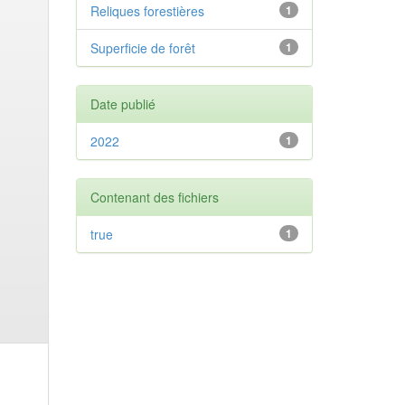
Reliques forestières
1
Superficie de forêt
1
Date publié
2022
1
Contenant des fichiers
true
1