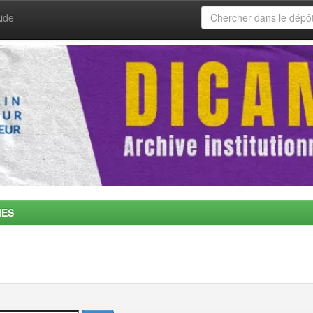
ide
MES