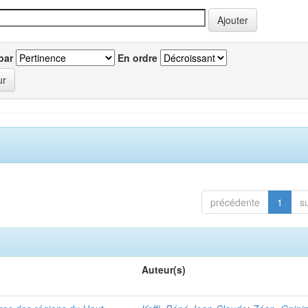
par
En ordre
précédente
1
s
Auteur(s)