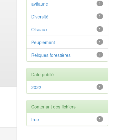
avifaune
1
Diversité
1
Oiseaux
1
Peuplement
1
Reliques forestières
1
Date publié
2022
1
Contenant des fichiers
true
1