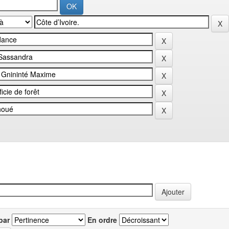
par
En ordre