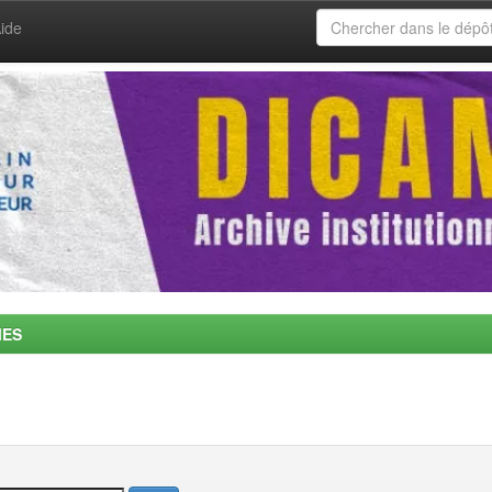
ide
MES