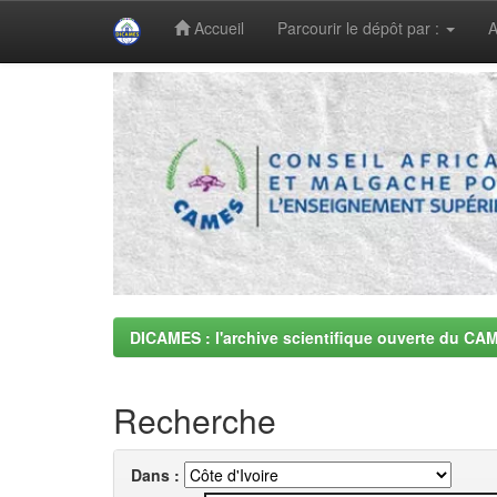
Accueil
Parcourir le dépôt par :
A
Skip
navigation
DICAMES : l'archive scientifique ouverte du CA
Recherche
Dans :