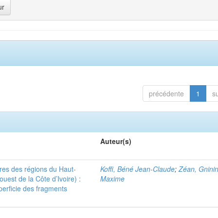
précédente
1
s
Auteur(s)
ères des régions du Haut-
Koffi, Béné Jean-Claude
;
Zéan, Gninin
uest de la Côte d’Ivoire) :
Maxime
uperficie des fragments